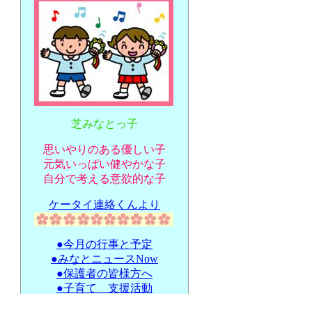
芝みなとっ子
思いやりのある優しい子
元気いっぱい健やかな子
自分で考える意欲的な子
ケータイ連絡くんより
●今月の行事と予定
●みなとニュースNow
●保護者の皆様方へ
●子育て 支援活動
●延長 と 休日保育