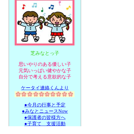
芝みなとっ子
思いやりのある優しい子
元気いっぱい健やかな子
自分で考える意欲的な子
ケータイ連絡くんより
●今月の行事と予定
●みなとニュースNow
●保護者の皆様方へ
●子育て 支援活動
●延長 と 休日保育