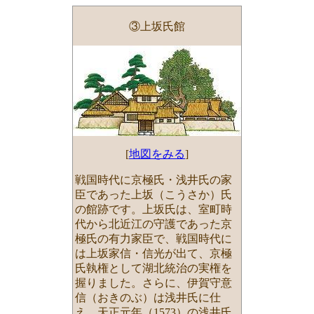
③上坂氏館
[
地図をみる
]
戦国時代に京極氏・浅井氏の家
臣であった上坂（こうさか）氏
の館跡です。上坂氏は、室町時
代から北近江の守護であった京
極氏の有力家臣で、戦国時代に
は上坂家信・信光が出て、京極
氏執権として湖北統治の実権を
握りました。さらに、伊賀守意
信（おきのぶ）は浅井氏に仕
え、天正元年（1573）の浅井氏