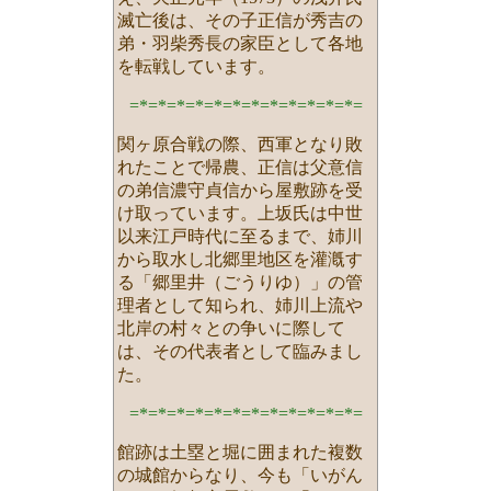
滅亡後は、その子正信が秀吉の
弟・羽柴秀長の家臣として各地
を転戦しています。
=*=*=*=*=*=*=*=*=*=*=*=*=
関ヶ原合戦の際、西軍となり敗
れたことで帰農、正信は父意信
の弟信濃守貞信から屋敷跡を受
け取っています。上坂氏は中世
以来江戸時代に至るまで、姉川
から取水し北郷里地区を灌漑す
る「郷里井（ごうりゆ）」の管
理者として知られ、姉川上流や
北岸の村々との争いに際して
は、その代表者として臨みまし
た。
=*=*=*=*=*=*=*=*=*=*=*=*=
館跡は土塁と堀に囲まれた複数
の城館からなり、今も「いがん