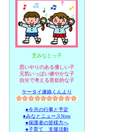
芝みなとっ子
思いやりのある優しい子
元気いっぱい健やかな子
自分で考える意欲的な子
ケータイ連絡くんより
●今月の行事と予定
●みなとニュースNow
●保護者の皆様方へ
●子育て 支援活動
●延長 と 休日保育