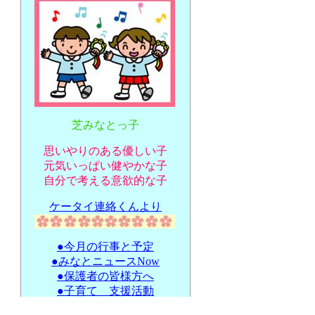
芝みなとっ子
思いやりのある優しい子
元気いっぱい健やかな子
自分で考える意欲的な子
ケータイ連絡くんより
●今月の行事と予定
●みなとニュースNow
●保護者の皆様方へ
●子育て 支援活動
●延長 と 休日保育