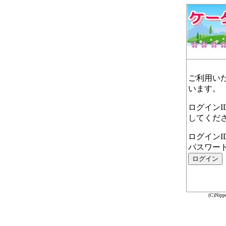
ご利用い
います。
ログインI
してくだ
ログインI
パスワー
(C)Nipp