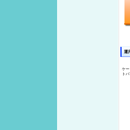
運
ケー
トパ