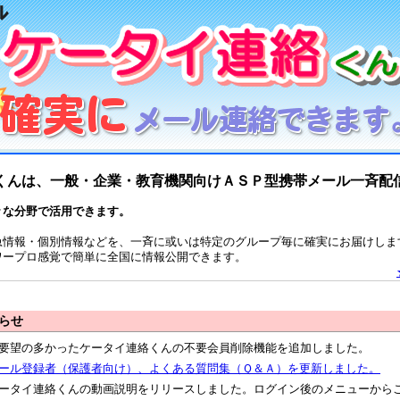
くんは、一般・企業・教育機関向けＡＳＰ型携帯メール一斉配
々な分野で活用できます。
急情報・個別情報などを、一斉に或いは特定のグループ毎に確実にお届けしま
ワープロ感覚で簡単に全国に情報公開できます。
らせ
要望の多かったケータイ連絡くんの不要会員削除機能を追加しました。
ール登録者（保護者向け）、よくある質問集（Ｑ＆Ａ）を更新しました。
ータイ連絡くんの動画説明をリリースしました。ログイン後のメニューから