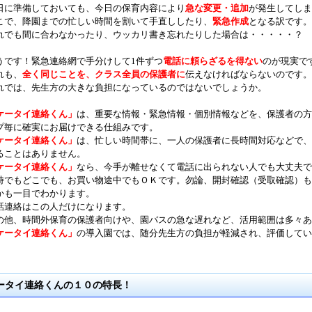
日に準備しておいても、今日の保育内容により
急な変更・追加
が発生してしま
こで、降園までの忙しい時間を割いて手直ししたり、
緊急作成
となる訳です。
れでも間に合わなかったり、ウッカリ書き忘れたりした場合は・・・・・？
うです！緊急連絡網で手分けして1件ずつ
電話に頼らざるを得ない
のが現実で
れも、
全く同じことを、クラス全員の保護者に
伝えなければならないのです。
れでは、先生方の大きな負担になっているのではないでしょうか。
ケータイ連絡くん」
は、重要な情報・緊急情報・個別情報などを、保護者の方
プ毎に確実にお届けできる仕組みです。
ケータイ連絡くん」
は、忙しい時間帯に、一人の保護者に長時間対応などで、
ることはありません。
ケータイ連絡くん」
なら、今手が離せなくて電話に出られない人でも大丈夫で
時でもどこでも、お買い物途中でもＯＫです。勿論、開封確認（受取確認）も
かも一目でわかります。
話連絡はこの人だけになります。
の他、時間外保育の保護者向けや、園バスの急な遅れなど、活用範囲は多々あ
ケータイ連絡くん」
の導入園では、随分先生方の負担が軽減され、評価してい
ータイ連絡くんの１０の特長！