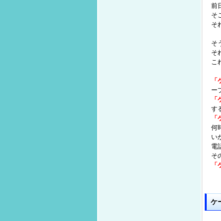
前
そ
そ
そ
そ
こ
「
ー
「
す
「
何
い
電
そ
「
ケ