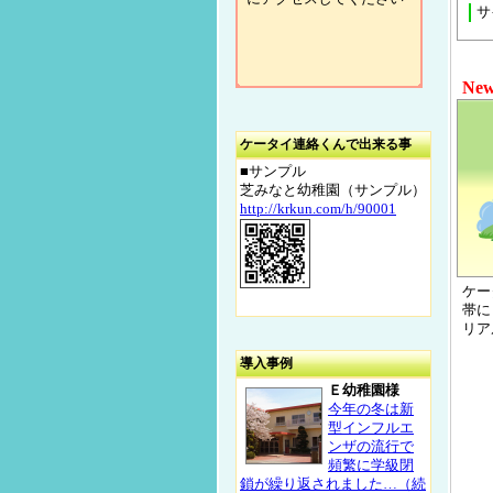
サ
New
ケータイ連絡くんで出来る事
■サンプル
芝みなと幼稚園（サンプル）
http://krkun.com/h/90001
ケー
帯に
リア
導入事例
Ｅ幼稚園様
今年の冬は新
型インフルエ
ンザの流行で
頻繁に学級閉
鎖が繰り返されました…（続