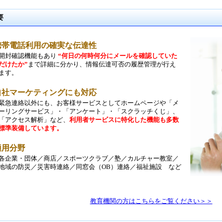
要
携帯電話利用の確実な伝達性
開封確認機能もあり
“何日の何時何分にメールを確認していた
だけたか”
まで詳細に分かり、情報伝達可否の履歴管理が行え
ます。
自社マーケティングにも対応
緊急連絡以外にも、お客様サービスとしてホームページや「メ
ーリングサービス」・「アンケート」・「スクラッチくじ」、
「アクセス解析」など、
利用者サービスに特化した機能も多数
標準装備しています。
適用分野
各企業・団体／商店／スポーツクラブ／塾／カルチャー教室／
地域の防災／災害時連絡／同窓会（OB）連絡／福祉施設 など
教育機関の方はこちらをご覧ください＞＞